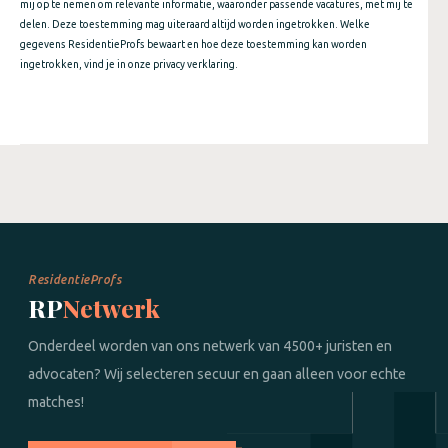
mij op te nemen om relevante informatie, waaronder passende vacatures, met mij te
delen. Deze toestemming mag uiteraard altijd worden ingetrokken. Welke
gegevens ResidentieProfs bewaart en hoe deze toestemming kan worden
ingetrokken, vind je in onze privacy verklaring.
ResidentieProfs
RP
Netwerk
Onderdeel worden van ons netwerk van 4500+ juristen en
advocaten? Wij selecteren secuur en gaan alleen voor echte
matches!