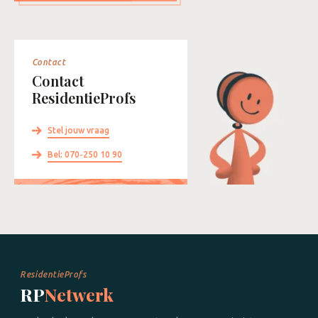
Contact
Contact
ResidentieProfs
Stel jouw vraag
Bel: 070-250 10 90
ResidentieProfs
RP
Netwerk