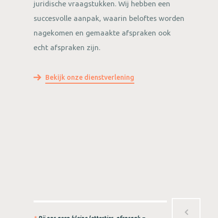
juridische vraagstukken. Wij hebben een
succesvolle aanpak, waarin beloftes worden
nagekomen en gemaakte afspraken ook
echt afspraken zijn.
Bekijk onze dienstverlening
Dienstverlening
Consultancy
Het is een ambacht om strategische
vraagstukken van een antwoord te
voorzien