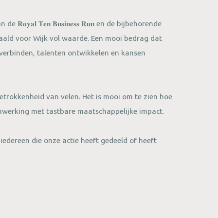
𝐚𝐥 𝐓𝐞𝐧 𝐁𝐮𝐬𝐢𝐧𝐞𝐬𝐬 𝐑𝐮𝐧 en de bijbehorende
aald voor Wijk vol waarde. Een mooi bedrag dat
 verbinden, talenten ontwikkelen en kansen
betrokkenheid van velen. Het is mooi om te zien hoe
nwerking met tastbare maatschappelijke impact.
iedereen die onze actie heeft gedeeld of heeft