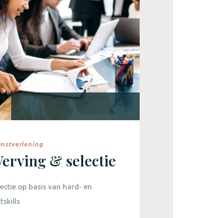
enstverlening
Dienstverle
erving & selectie
Reside
ectie op basis van hard- en
Het maatwe
tskills
van Residen