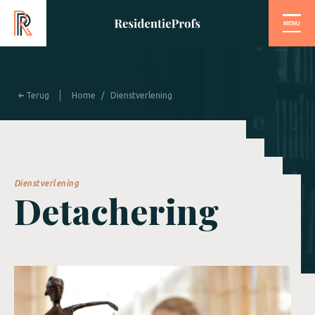
MENU
Terug
Home
/
Dienstverlening
Dienstverlening
Detachering